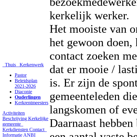
bezoekmedewerker
kerkelijk werker.
Het mooiste van o
het gewoon doen,
contact zoeken me
Thuis
Kerkenwerk
dat er mooie / last
Pastor
is. Er zijn de spo
Beleidsplan
2021-2026
Diaconie
gemeenteleden di
Ouderlingen
Kerkrentmeesters
langskomen of even
Activiteiten
Beschrijving Kerkelijke
Daarnaast hebben
gemeente
Kerkdiensten
Contact
een aantal vaste 
Informatie
ANBI