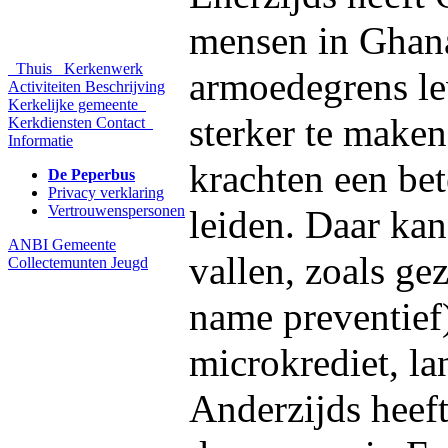
mensen in Ghana
Thuis
Kerkenwerk
armoedegrens l
Activiteiten
Beschrijving
Kerkelijke gemeente
sterker te maken
Kerkdiensten
Contact
Informatie
krachten een be
De Peperbus
Privacy verklaring
Vertrouwenspersonen
leiden. Daar kan
ANBI Gemeente
vallen, zoals g
Collectemunten
Jeugd
name preventief)
microkrediet, la
Anderzijds heeft