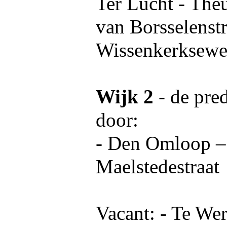
Ter Lucht - The
van Borsselenst
Wissenkerksew
Wijk 2
- de pre
door:
- Den Omloop – 
Maelstedestraat
Vacant: - Te Wer