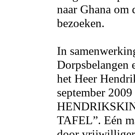
naar Ghana om d
bezoeken.
In samenwerkin
Dorpsbelangen e
het Heer Hendrik
september 2009 
HENDRIKSKI
TAFEL”. Eén ma
door vrijwillige