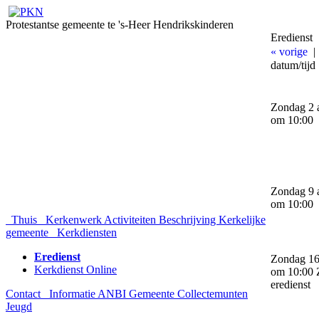
Protestantse gemeente te 's-Heer Hendrikskinderen
Eredienst
« vorige
datum/tijd
Zondag 2 
om 10:00
Zondag 9 
om 10:00
Thuis
Kerkenwerk
Activiteiten
Beschrijving Kerkelijke
gemeente
Kerkdiensten
Eredienst
Zondag 16
Kerkdienst Online
om 10:00 
eredienst
Contact
Informatie
ANBI Gemeente
Collectemunten
Jeugd