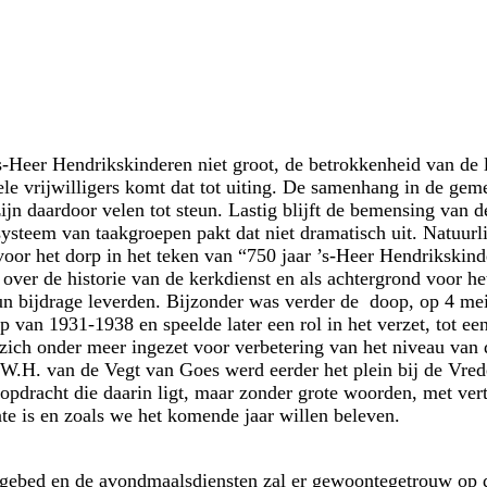
s-Heer Hendrikskinderen niet groot, de betrokkenheid van de l
vele vrijwilligers komt dat tot uiting. De samenhang in de ge
zijn daardoor velen tot steun. Lastig blijft de bemensing van 
 systeem van taakgroepen pakt dat niet dramatisch uit. Natuur
voor het dorp in het teken van “750 jaar ’s-Heer Hendrikskin
ver de historie van de kerkdienst en als achtergrond voor het
un bijdrage leverden. Bijzonder was verder de doop, op 4 me
 van 1931-1938 en speelde later een rol in het verzet, tot ee
 zich onder meer ingezet voor verbetering van het niveau van
 W.H. van de Vegt van Goes werd eerder het plein bij de Vre
opdracht die daarin ligt, maar zonder grote woorden, met ve
te is en zoals we het komende jaar willen beleven.
gebed en de avondmaalsdiensten zal er gewoontegetrouw op de