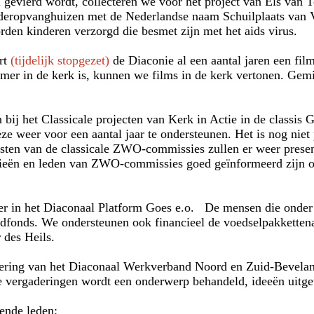
vierd wordt, collecteren we voor het project van Els van T
nderopvanghuizen met de Nederlandse naam Schuilplaats van
orden kinderen verzorgd die besmet zijn met het aids virus.
rt
(tijdelijk stopgezet)
de Diaconie al een aantal jaren een fil
mer in de kerk is, kunnen we films in de kerk vertonen. Ge
 bij het Classicale projecten van Kerk in Actie in de classi
e weer voor een aantal jaar te ondersteunen. Het is nog niet
sten van de classicale ZWO-commissies zullen er weer prese
onieën en leden van ZWO-commissies goed geïnformeerd zijn o
er in het Diaconaal Platform Goes e.o. De mensen die onder
fonds. We ondersteunen ook financieel de voedselpakkettenac
 des Heils.
ering van het Diaconaal Werkverband Noord en Zuid-Beveland
ze vergaderingen wordt een onderwerp behandeld, ideeën uitge
gende leden: