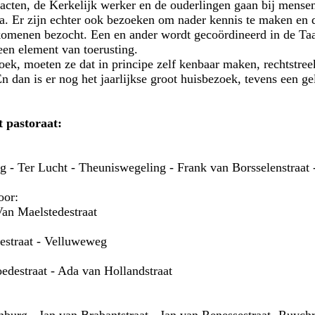
acten, de Kerkelijk werker en de ouderlingen gaan bij mense
lea. Er zijn echter ook bezoeken om nader kennis te maken en 
omenen bezocht. Een en ander wordt gecoördineerd in de Ta
een element van toerusting.
oek, moeten ze dat in principe zelf kenbaar maken, rechtstree
 dan is er nog het jaarlijkse groot huisbezoek, tevens een g
t pastoraat:
 - Ter Lucht - Theuniswegeling - Frank van Borsselenstraa
door:
Van Maelstedestraat
sestraat - Velluweweg
edestraat - Ada van Hollandstraat