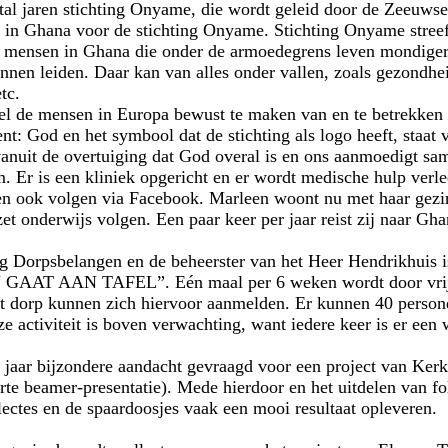
tal jaren stichting Onyame, die wordt geleid door de Zeeuws
 in Ghana voor de stichting Onyame. Stichting Onyame streef
e mensen in Ghana die onder de armoedegrens leven mondiger 
unnen leiden. Daar kan van alles onder vallen, zoals gezondhe
tc.
doel de mensen in Europa bewust te maken van en te betrekken
: God en het symbool dat de stichting als logo heeft, staat
 vanuit de overtuiging dat God overal is en ons aanmoedigt sa
. Er is een kliniek opgericht en er wordt medische hulp verl
n ook volgen via Facebook. Marleen woont nu met haar gezi
et onderwijs volgen. Een paar keer per jaar reist zij naar Gh
 Dorpsbelangen en de beheerster van het Heer Hendrikhuis is
 AAN TAFEL”. Eén maal per 6 weken wordt door vrijwilli
t dorp kunnen zich hiervoor aanmelden. Er kunnen 40 person
ze activiteit is boven verwachting, want iedere keer is er een 
r jaar bijzondere aandacht gevraagd voor een project van Kerk
rte beamer-presentatie). Mede hierdoor en het uitdelen van fo
lectes en de spaardoosjes vaak een mooi resultaat opleveren.