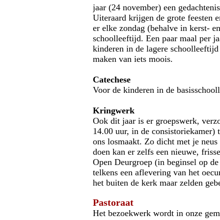
jaar (24 november) een gedachtenis
Uiteraard krijgen de grote feesten 
er elke zondag (behalve in kerst- 
schoolleeftijd. Een paar maal per j
kinderen in de lagere schoolleefti
maken van iets moois.
Catechese
Voor de kinderen in de basisschool
Kringwerk
Ook dit jaar is er groepswerk, ver
14.00 uur, in de consistoriekamer) 
ons losmaakt. Zo dicht met je neus 
doen kan er zelfs een nieuwe, friss
Open Deurgroep (in beginsel op de 
telkens een aflevering van het oec
het buiten de kerk maar zelden gebe
Pastoraat
Het bezoekwerk wordt in onze geme