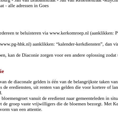
burg - Jan van Brabantstraat - Jan van Renessestraat -Ruychro
at - alle adressen in Goes
 iedereen te beluisteren via www.kerkomroep.nl (aanklikken: P
ww.pg-hhk.nl) aanklikken: “kalender-kerkdiensten”, dan vind
ben, kan de Diaconie zorgen voor een andere oplossing zodat u
ie
 van de diaconale gelden is één van de belangrijkste taken v
s de erediensten, uit renten van gelden die voor kortere of lan
d.
 bloemengroet vanuit de eredienst naar gemeenteleden in situa
 de groep vaste vrijwilligers die de bloemen bezorgt. Met Ke
vorm van een attentie.