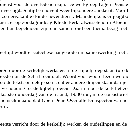
dienst voor de overledenen zijn. De werkgroep Eigen Dienste
en veertigdagentijd en advent weer bijzondere aandacht. Voor k
en zomervakantie) kindernevendienst. Maandelijks is er jeugdk
aar is er op zondagmiddag Kliederkerk, afwisselend in Kloeti
jd en hun begeleiders zijn dan samen rond een thema bezig met
leeftijd wordt er catechese aangeboden in samenwerking met 
zorgd door de kerkelijk werkster. In de Bijbelgroep staan (o
teksten uit de Schrift centraal. Woord voor woord lezen we di
op de tekst, ontdek je soms dat er andere dingen staan dan je
e verhouding tot de bijbel groeien. Daarin moet de kerk het z
laatste donderdag van de maand, 19.30 uur, in de consistori
umenisch maandblad Open Deur. Over allerlei aspecten van het
urt.
ente verricht door de kerkelijk werker, de ouderlingen en d