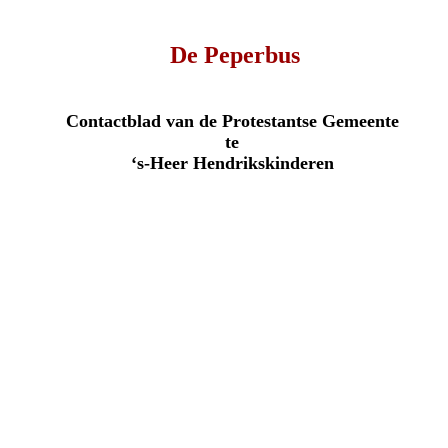
De Peperbus
Contactblad van de Protestantse Gemeente
te
‘s-Heer Hendrikskinderen