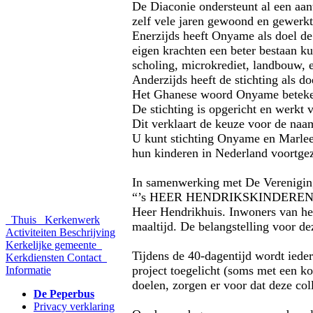
De Diaconie ondersteunt al een aan
zelf vele jaren gewoond en gewerkt
Enerzijds heeft Onyame als doel d
eigen krachten een beter bestaan k
scholing, microkrediet, landbouw, e
Anderzijds heeft de stichting als 
Het Ghanese woord Onyame betekent
De stichting is opgericht en werkt
Dit verklaart de keuze voor de naam
U kunt stichting Onyame en Marlee
hun kinderen in Nederland voortgez
In samenwerking met De Vereniging
“’s HEER HENDRIKSKINDEREN GAAT
Heer Hendrikhuis. Inwoners van he
Thuis
Kerkenwerk
maaltijd. De belangstelling voor de
Activiteiten
Beschrijving
Kerkelijke gemeente
Tijdens de 40-dagentijd wordt iede
Kerkdiensten
Contact
project toegelicht (soms met een ko
Informatie
doelen, zorgen er voor dat deze col
De Peperbus
Privacy verklaring