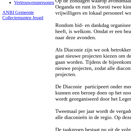
Op de zondagen waarop avondmaal ge
Vertrouwenspersonen
Oeganda en runt in Soroti twee ki
ANBI Gemeente
vrijwilligers en lokaal personeel w
Collectemunten
Jeugd
Rondom bid- en dankdag organisee
heeft, is welkom. Omdat er een bea
naar deze avonden.
Als Diaconie zijn we ook betrokken
gaat nieuwe projecten kiezen om dez
gaan worden. Tijdens de bijeenkom
nieuwe projecten, zodat alle diac
projecten.
De Diaconie participeert onder me
kunnen een beroep doen op het nood
wordt georganiseerd door het Leger
Tweemaal per jaar wordt de vergad
alle diaconieën in de regio. Op de
De taakgroep bestaat nu uit de vol