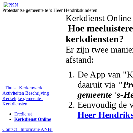
Protestantse gemeente te 's-Heer Hendrikskinderen
Kerkdienst Online
Hoe
meeluistere
kerkdiensten?
Er zijn twee manie
afstand:
De App van "Ke
daaruit via
"Pr
Thuis
Kerkenwerk
gemeente 's-H
Activiteiten
Beschrijving
Kerkelijke gemeente
Eenvoudig de v
Kerkdiensten
Heer Hendrik
Eredienst
Kerkdienst Online
Contact
Informatie
ANBI